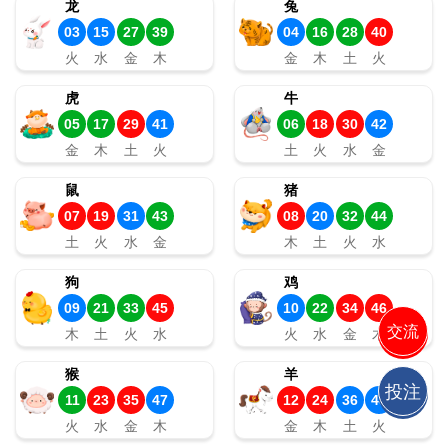
龙
兔
03
15
27
39
04
16
28
40
火
水
金
木
金
木
土
火
虎
牛
05
17
29
41
06
18
30
42
金
木
土
火
土
火
水
金
鼠
猪
07
19
31
43
08
20
32
44
土
火
水
金
木
土
火
水
狗
鸡
09
21
33
45
10
22
34
46
交流
木
土
火
水
火
水
金
木
猴
羊
投注
11
23
35
47
12
24
36
48
火
水
金
木
金
木
土
火