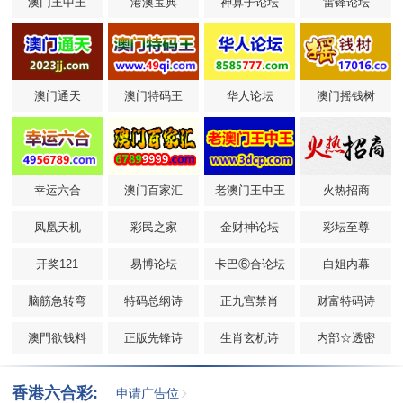
澳门王中王
港澳宝典
神算子论坛
雷锋论坛
澳门通天
澳门特码王
华人论坛
澳门摇钱树
幸运六合
澳门百家汇
老澳门王中王
火热招商
凤凰天机
彩民之家
金财神论坛
彩坛至尊
开奖121
易博论坛
卡巴⑥合论坛
白姐内幕
脑筋急转弯
特码总纲诗
正九宫禁肖
财富特码诗
澳門欲钱料
正版先锋诗
生肖玄机诗
内部☆透密
香港六合彩:
申请广告位