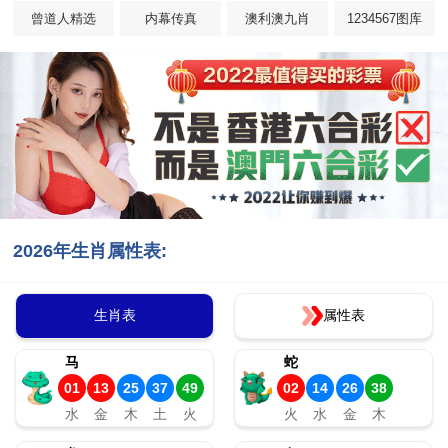
曾道人精选
内幕传真
澳利澳九肖
1234567图库
2026年生肖属性表:
生肖表
属性表
马
蛇
01
13
25
37
49
02
14
26
38
水
金
木
土
火
火
水
金
木